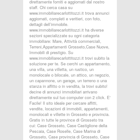
direttamente forniti e aggiornati dal nostro
staff. Chi cerca casa su
www.immobiliarecarlottitozzi.it trova annunci
aggiornati, completi e veritieri, con foto,
dettagli dell’immobile.
www.immobiliarecarlottitozzi.it ha diverse
sezioni specializzate su ogni categoria
immobiliare: Mare, Attività commerciali,
Terreni,Appartamenti Grosseto,Case Nuove,
Immobili di prestigio. Su
www.immobiliarecarlottitozzi.it trovi subito la
soluzione per te. Se cerchi un appartamento,
una villa, una villetta, un rustico, un
monolocale o bilocale, un attico, un negozio,
un capannone, un garage, un terreno o una
stanza in affitto o in vendita, la trovi subito!
decine di annunci immobiliari arrivano
direttamente sul tuo computer con 2 click. E'
Facile! Il sito ideale per cercare affitti,
vendite, locazioni di immobili, appartamenti,
monolocali e villette in Grosseto e provincia.
Gratis in tutte le province di Grosseto tra
cui: Case Grosseto, Case Castiglione della
Pescaia, Case Roselle, Case Marina di
Grosseto, Case provincia di Grosseto, Case