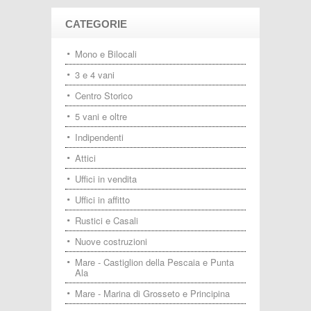
CATEGORIE
Mono e Bilocali
3 e 4 vani
Centro Storico
5 vani e oltre
Indipendenti
Attici
Uffici in vendita
Uffici in affitto
Rustici e Casali
Nuove costruzioni
Mare - Castiglion della Pescaia e Punta
Ala
Mare - Marina di Grosseto e Principina