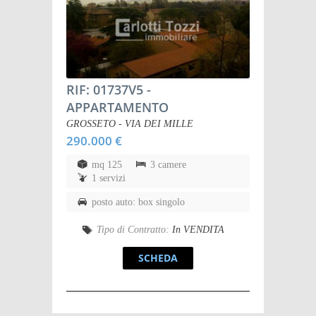
RIF: 01737V5
-
APPARTAMENTO
GROSSETO - VIA DEI MILLE
290.000 €
mq 125
3 camere
1 servizi
posto auto: box singolo
Tipo di Contratto:
In VENDITA
SCHEDA