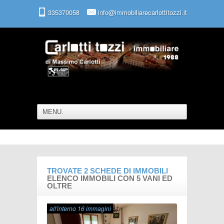
335370058
info@immobiliarecarlottitozzi.it
TROVATE
2
SCHEDE DI IMMOBILI
ELENCO IMMOBILI CON 5 VANI ED
OLTRE
all'interno 16 immagini