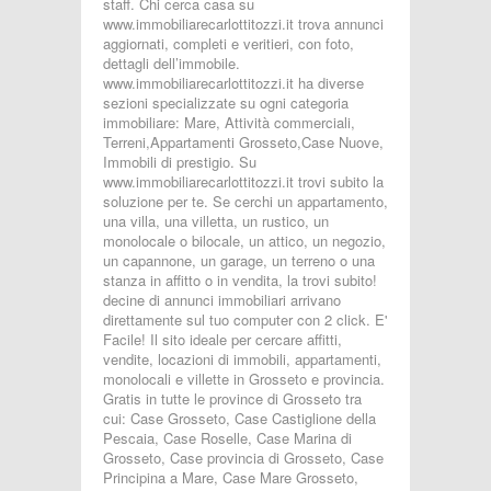
staff. Chi cerca casa su
www.immobiliarecarlottitozzi.it trova annunci
aggiornati, completi e veritieri, con foto,
dettagli dell’immobile.
www.immobiliarecarlottitozzi.it ha diverse
sezioni specializzate su ogni categoria
immobiliare: Mare, Attività commerciali,
Terreni,Appartamenti Grosseto,Case Nuove,
Immobili di prestigio. Su
www.immobiliarecarlottitozzi.it trovi subito la
soluzione per te. Se cerchi un appartamento,
una villa, una villetta, un rustico, un
monolocale o bilocale, un attico, un negozio,
un capannone, un garage, un terreno o una
stanza in affitto o in vendita, la trovi subito!
decine di annunci immobiliari arrivano
direttamente sul tuo computer con 2 click. E'
Facile! Il sito ideale per cercare affitti,
vendite, locazioni di immobili, appartamenti,
monolocali e villette in Grosseto e provincia.
Gratis in tutte le province di Grosseto tra
cui: Case Grosseto, Case Castiglione della
Pescaia, Case Roselle, Case Marina di
Grosseto, Case provincia di Grosseto, Case
Principina a Mare, Case Mare Grosseto,