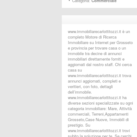
Categoria:
Commerciale
www.immobiliarecarlottitozzi.it è un
completo Motore di Ricerca
Immobiliare su Internet per Grosseto
e provincia per trovare casa o un
immobile tra decine di annunci
immobiliari direttamente forniti e
aggiornati dal nostro staff. Chi cerca
casa su
www.immobiliarecarlottitozzi.it trova
annunci aggiornati, completi e
veritieri, con foto, dettagli
dell’immobile.
www.immobiliarecarlottitozzi.it ha
diverse sezioni specializzate su ogni
categoria immobiliare: Mare, Attività
commerciali, Terreni,Appartamenti
Grosseto,Case Nuove, Immobili di
prestigio. Su
www.immobiliarecarlottitozzi.it trovi
subito la soluzione per te. Se cerchi