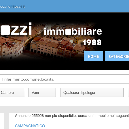
carlottitozzi.it
HOME
CATEGORI
Annuncio 255928 non più disponibile, cerca un immobile nei seguent
CAMPAGNATICO