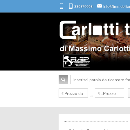
335370058
info@immobiliare
a