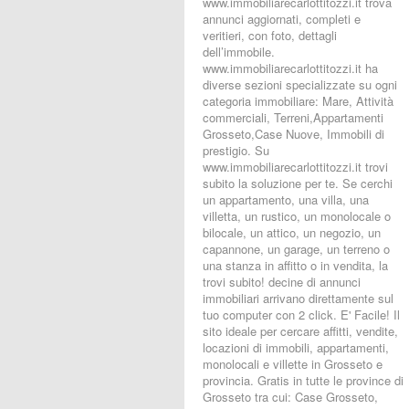
www.immobiliarecarlottitozzi.it trova
annunci aggiornati, completi e
veritieri, con foto, dettagli
dell’immobile.
www.immobiliarecarlottitozzi.it ha
diverse sezioni specializzate su ogni
categoria immobiliare: Mare, Attività
commerciali, Terreni,Appartamenti
Grosseto,Case Nuove, Immobili di
prestigio. Su
www.immobiliarecarlottitozzi.it trovi
subito la soluzione per te. Se cerchi
un appartamento, una villa, una
villetta, un rustico, un monolocale o
bilocale, un attico, un negozio, un
capannone, un garage, un terreno o
una stanza in affitto o in vendita, la
trovi subito! decine di annunci
immobiliari arrivano direttamente sul
tuo computer con 2 click. E' Facile! Il
sito ideale per cercare affitti, vendite,
locazioni di immobili, appartamenti,
monolocali e villette in Grosseto e
provincia. Gratis in tutte le province di
Grosseto tra cui: Case Grosseto,