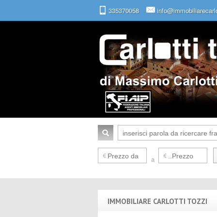
335370058
info@immobiliarecarlot
a
IMMOBILIARE CARLOTTI TOZZI