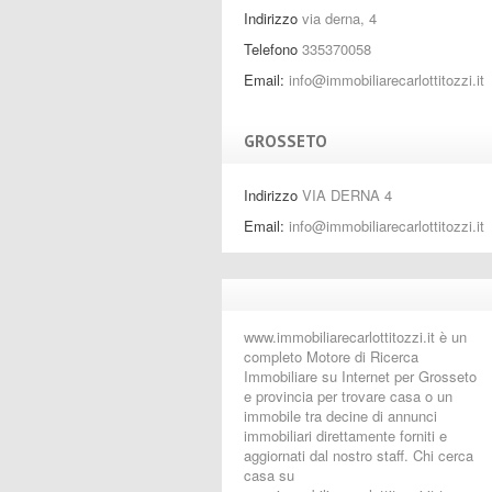
Indirizzo
via derna, 4
Telefono
335370058
Email:
info@immobiliarecarlottitozzi.it
GROSSETO
Indirizzo
VIA DERNA 4
Email:
info@immobiliarecarlottitozzi.it
www.immobiliarecarlottitozzi.it è un
completo Motore di Ricerca
Immobiliare su Internet per Grosseto
e provincia per trovare casa o un
immobile tra decine di annunci
immobiliari direttamente forniti e
aggiornati dal nostro staff. Chi cerca
casa su