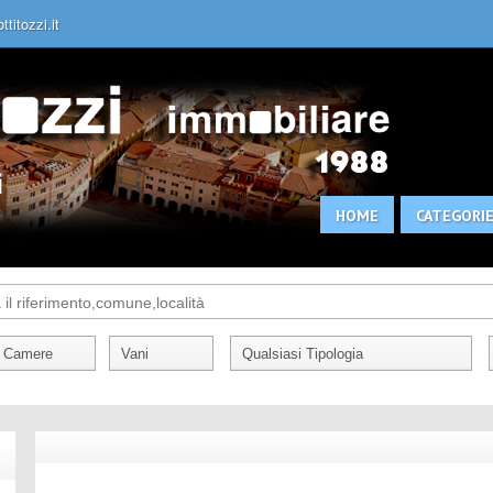
titozzi.it
HOME
CATEGORI